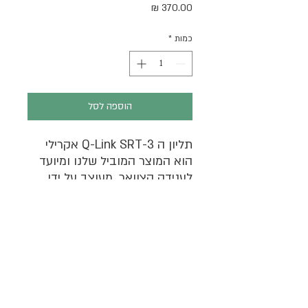
מחיר
כמות
*
הוספה לסל
תליון ה
Q-Link SRT-3
אקרילי
הוא המוצר המוביל שלנו ומיועד
לענידה הצוואר. מעוצב על ידי
האמן נוויל ברודי
.
התליון מציע ערך יוצא דופן, קל
משקל, נוח ללבישה, אמין, עמיד
במים, ומתאים לכל סגנון חיים
.
השרשרת אינה כלולה. (תמונת
שרשרת- התליון להמחשה
הניוזלטר שלנו
בלבד.) שרשראות וחבלי
Q-