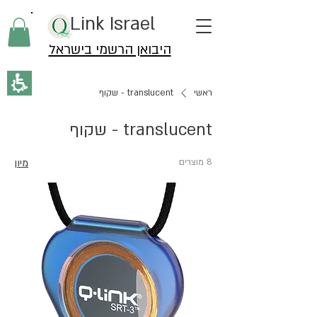
תחילתו
Q-Link Israel
של
דף
אינטרנט,
היבואן הרשמי בישראל
לחץ
אנטר
כדי
ראשי
translucent - שקוף
לעבור
לאזור
תוכן
translucent - שקוף
מרכזי
8 מוצרים
מיון